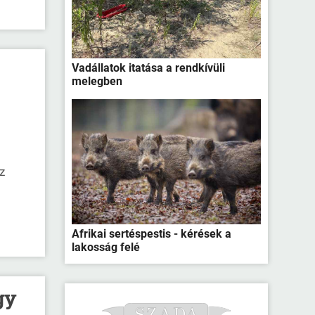
Vadállatok itatása a rendkívüli
melegben
z
Afrikai sertéspestis - kérések a
lakosság felé
gy