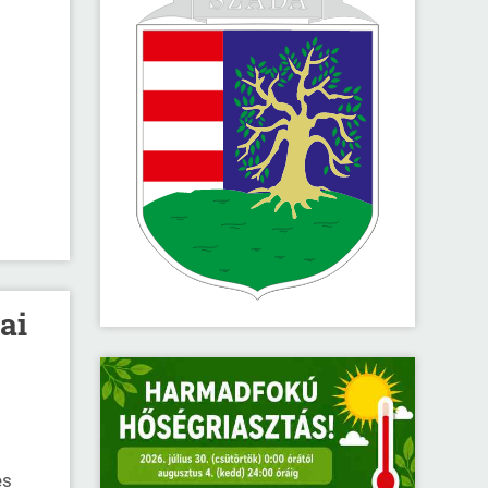
ai
és