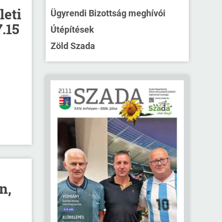
leti
Ügyrendi Bizottság meghívói
.15
Útépítések
Zöld Szada
n,