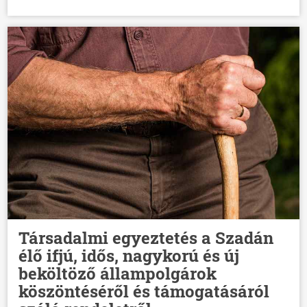
Társadalmi egyeztetés a Szadán
élő ifjú, idős, nagykorú és új
beköltöző állampolgárok
köszöntéséről és támogatásáról