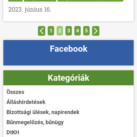
2023. június 16.
1
2
3
4
5
Facebook
Kategóriák
Összes
Álláshirdetések
Bizottsági ülések, napirendek
Bűnmegelőzés, bűnügy
DtKH