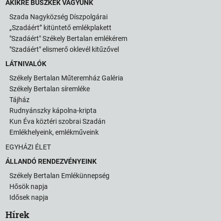
AKIKRE BÜSZKÉK VAGYUNK
Szada Nagyközség Díszpolgárai
„Szadáért” kitüntető emlékplakett
"Szadáért" Székely Bertalan emlékérem
"Szadáért" elismerő oklevél kitűzővel
LÁTNIVALÓK
Székely Bertalan Műteremház Galéria
Székely Bertalan síremléke
Tájház
Rudnyánszky kápolna-kripta
Kun Éva köztéri szobrai Szadán
Emlékhelyeink, emlékműveink
EGYHÁZI ÉLET
ÁLLANDÓ RENDEZVÉNYEINK
Székely Bertalan Emlékünnepség
Hősök napja
Idősek napja
Hírek