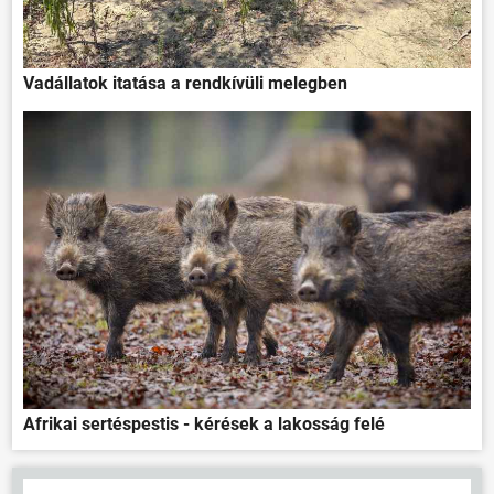
Vadállatok itatása a rendkívüli melegben
Afrikai sertéspestis - kérések a lakosság felé