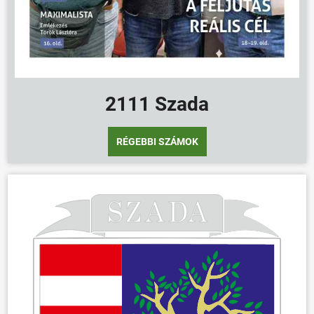
ÖNKORMÁNYZAT
ÜGYINTÉZÉS
KÖZÖSSÉG
2111 Szada
HÍREK
VÁLASZTÁSOK
RÉGEBBI SZÁMOK