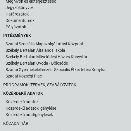
Meghívók és előterjesztések
Jegyzőkönyvek
Határozatok
Dokumentumok
Pályázatok
INTÉZMÉNYEK
Szadai Szociális Alapszolgáltatási Központ
Székely Bertalan Általános Iskola
Székely Bertalan Művelődési Ház és Könyvtár
Székely Bertalan Óvoda - Bölcsőde
Szadai Gyermekélelmezési Szociális Étkeztetési Konyha
Szadai Községi Piac
PROGRAMOK, TERVEK, SZABÁLYZATOK
KÖZÉRDEKŰ ADATOK
Közérdekű adatok
Közérdekű adatok igénylése
Közérdekű adatigénylések
KÖZADATTÁR