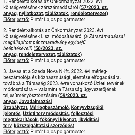
1. Rendeletalkotás az Önkormányzat 2022. évi
költségvetésének zárszámadásáról
(
57/2023. sz.
anyag
,
nyilatkozat
,
táblázatok
,
rendelettervezet
)
Előterjesztő:
Pintér Lajos polgármester
2. Rendelet-alkotás az Önkormányzat 2023. évi
költségvetésének I. sz. módosításáról
(a Zárszámadással
megállapított pénzmaradvány egyidejű
beépítésével!)
(
58/2023. sz.
anyag
,
rendelettervezet
,
táblázatok
)
Előterjesztő:
Pintér Lajos polgármester
3. Javaslat a Szada Nova NKft. 2022. évi mérleg-
beszámolója és közhasznúsági jelentése elfogadására,
továbbá a Társaság 2023. évre vonatkozó Üzleti tervének
módosítására – valamint a Társaság ügyvezetőjének
teljesítményösztönzésére
(
59/2023. sz.
anyag
,
Javadalmazási
Szabályzat
,
Mérlegbeszámoló
,
Könyvvizsgálói
jelentés
,
Üzleti terv módosítás
,
fejlesztési
megtakarítások
,
főkönyvi kivonat
,
likviditási
terv
,
közszolgáltatási szerződés
)
Előterjesztő:
Pintér Lajos polgármester