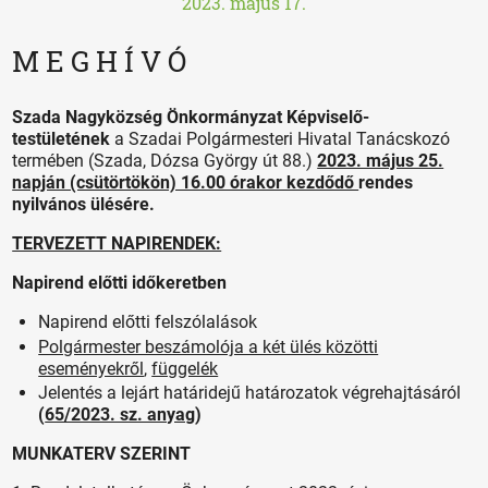
2023. május 17.
M E G H Í V Ó
Szada Nagyközség Önkormányzat Képviselő-
testületének
a Szadai Polgármesteri Hivatal Tanácskozó
termében (Szada, Dózsa György út 88.)
2023. május 25.
napján (csütörtökön) 16.00 órakor kezdődő
rendes
nyilvános ülésére.
TERVEZETT NAPIRENDEK:
Napirend előtti időkeretben
Napirend előtti felszólalások
Polgármester beszámolója a két ülés közötti
eseményekről
,
függelék
Jelentés a lejárt határidejű határozatok végrehajtásáról
(
65/2023. sz. anyag
)
MUNKATERV SZERINT