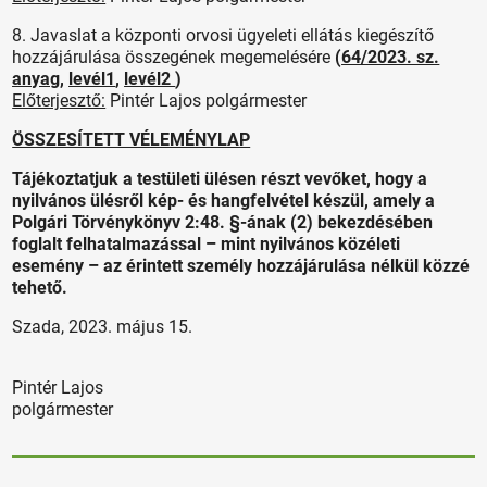
8. Javaslat a központi orvosi ügyeleti ellátás kiegészítő
hozzájárulása összegének megemelésére
(
64/2023. sz.
anyag
,
levél1
,
levél2
)
Előterjesztő:
Pintér Lajos polgármester
ÖSSZESÍTETT VÉLEMÉNYLAP
Tájékoztatjuk a testületi ülésen részt vevőket, hogy a
nyilvános ülésről kép- és hangfelvétel készül, amely a
Polgári Törvénykönyv 2:48. §-ának (2) bekezdésében
foglalt felhatalmazással – mint nyilvános közéleti
esemény – az érintett személy hozzájárulása nélkül közzé
tehető.
Szada, 2023. május 15.
Pintér Lajos
polgármester