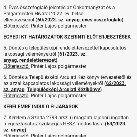
4. Éves összefoglaló jelentés az Önkormányzat és a
Polgármesteri Hivatal 2022. évi belső
ellenőrzéseiről
(
60/2023. sz. anyag
,
éves összefoglaló
)
Előterjesztő: Pintér Lajos polgármester
EGYEDI KT-HATÁROZATOK SZERINTI ELŐTERJESZTÉSEK
5. Döntés a településképi rendelet-tervezettel kapcsolatos
lakossági véleményekről
(
61/2023. sz.
anyag
,
rendelettervezet
)
Előterjesztő:
Pintér Lajos polgármester
6. Döntés a Településképi Arculati Kézikönyv tervezetéről és
az azzal kapcsolatos lakossági véleményekről
(
62/2023.
sz. anyag
,
Településképi Arculati Kézikönyv
)
Előterjesztő
: Pintér Lajos polgármester
KÉRELEMRE INDULÓ ELJÁRÁSOK
7. Kérelem a Szada 2793 hrsz.-ú magántulajdonú ingatlan
megosztásához szükséges HÉSZ-módosításra
(
63/2023.
sz. anyag
)
Előterjesztő:
Pintér Lajos polgármester