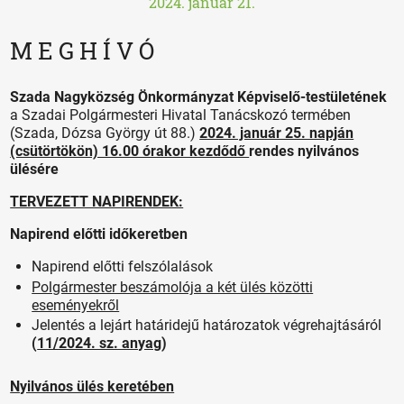
2024. január 21.
M E G H Í V Ó
Szada Nagyközség Önkormányzat Képviselő-testületének
a Szadai Polgármesteri Hivatal Tanácskozó termében
(Szada, Dózsa György út 88.)
2024. január 25. napján
(csütörtökön) 16.00 órakor kezdődő
rendes nyilvános
ülésére
TERVEZETT NAPIRENDEK:
Napirend előtti időkeretben
Napirend előtti felszólalások
Polgármester beszámolója a két ülés közötti
eseményekről
Jelentés a lejárt határidejű határozatok végrehajtásáról
(
11/2024. sz. anyag
)
Nyilvános ülés keretében