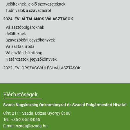
Jelölteknek, jelölő szervezeteknek
Tudnivalók a szavazásról
2024. ÉVI ÁLTALÁNOS VÁLASZTÁSOK
Választópolgároknak
Jelölteknek
Szavazóköri jegyzőkönyvek
Választási iroda
Választási bizottság
Határozatok, jegyzőkönyvek
2022. ÉVI ORSZÁGGYŰLÉSI VÁLASZTÁSOK
Elérhetőségek
Szada Nagyközség Önkormányzat és Szadai Polgármesteri Hivatal
Cím: 2111 Szada, Dózsa György út 88.
Tel.:
+36-28-503-065
E-mail:
szada@szada.hu