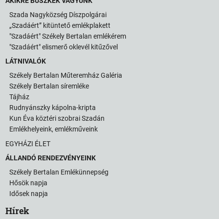
AKIKRE BÜSZKÉK VAGYUNK
Szada Nagyközség Díszpolgárai
„Szadáért” kitüntető emlékplakett
"Szadáért" Székely Bertalan emlékérem
"Szadáért" elismerő oklevél kitűzővel
LÁTNIVALÓK
Székely Bertalan Műteremház Galéria
Székely Bertalan síremléke
Tájház
Rudnyánszky kápolna-kripta
Kun Éva köztéri szobrai Szadán
Emlékhelyeink, emlékműveink
EGYHÁZI ÉLET
ÁLLANDÓ RENDEZVÉNYEINK
Székely Bertalan Emlékünnepség
Hősök napja
Idősek napja
Hírek