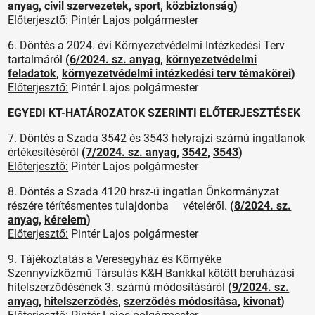
anyag
,
civil szervezetek
,
sport
,
közbiztonság
)
Előterjesztő:
Pintér Lajos polgármester
6. Döntés a 2024. évi Környezetvédelmi Intézkedési Terv
tartalmáról
(
6/2024. sz. anyag
,
környezetvédelmi
feladatok
,
környezetvédelmi intézkedési terv témakörei
)
Előterjesztő:
Pintér Lajos polgármester
EGYEDI KT-HATÁROZATOK SZERINTI ELŐTERJESZTÉSEK
7. Döntés a Szada 3542 és 3543 helyrajzi számú ingatlanok
értékesítéséről
(
7/2024. sz. anyag
,
3542
,
3543
)
Előterjesztő:
Pintér Lajos polgármester
8. Döntés a Szada 4120 hrsz-ú ingatlan Önkormányzat
részére térítésmentes tulajdonba vételéről.
(
8/2024. sz.
anyag
,
kérelem
)
Előterjesztő:
Pintér Lajos polgármester
9. Tájékoztatás a Veresegyház és Környéke
Szennyvízközmű Társulás K&H Bankkal kötött beruházási
hitelszerződésének 3. számú módosításáról
(
9/2024. sz.
anyag
,
hitelszerződés
,
szerződés módosítása
,
kivonat
)