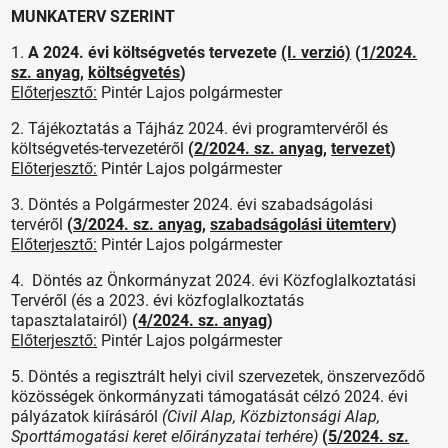
MUNKATERV SZERINT
1.
A 2024. évi költségvetés tervezete
(I. verzió)
(
1/2024.
sz. anyag
,
költségvetés
)
Előterjesztő:
Pintér Lajos polgármester
2. Tájékoztatás a Tájház 2024. évi programtervéről és
költségvetés-tervezetéről
(
2/2024. sz. anyag
,
tervezet
)
Előterjesztő:
Pintér Lajos polgármester
3. Döntés a Polgármester 2024. évi szabadságolási
tervéről
(
3/2024. sz. anyag
,
szabadságolási ütemterv
)
Előterjesztő:
Pintér Lajos polgármester
4.
Döntés az Önkormányzat 2024. évi Közfoglalkoztatási
Tervéről (és a 2023. évi közfoglalkoztatás
tapasztalatairól)
(
4/2024. sz. anyag
)
Előterjesztő:
Pintér Lajos polgármester
5. Döntés a regisztrált helyi civil szervezetek, önszerveződő
közösségek önkormányzati támogatását célzó 2024. évi
pályázatok kiírásáról
(Civil Alap, Közbiztonsági Alap,
Sporttámogatási keret előirányzatai terhére)
(
5/2024. sz.