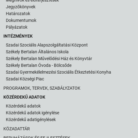
Jegyzőkönyvek
Határozatok
Dokumentumok
Pályázatok
INTÉZMÉNYEK
Szadai Szociális Alapszolgáltatási Központ
Székely Bertalan Általános Iskola
Székely Bertalan Művelődési Ház és Könyvtár
Székely Bertalan Óvoda - Bölcsőde
Szadai Gyermekélelmezési Szociális Étkeztetési Konyha
Szadai Községi Piac
PROGRAMOK, TERVEK, SZABÁLYZATOK
KÖZÉRDEKŰ ADATOK
Közérdekű adatok
Közérdekű adatok igénylése
Közérdekű adatigénylések
KÖZADATTÁR
BERUHÁZÁSOK ÉS FEJLESZTÉSEK