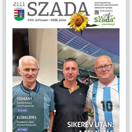
ÖNKORMÁNYZAT
ÜGYINTÉZÉS
KÖZÖSSÉG
HÍREK
VÁLASZTÁSOK