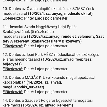
Előterjesztő:
Pintér Lajos polgármester
10. Döntés az Óvoda alapító okirat, és az SZMSZ-ének
módosításáról
(
10/2024. sz. anyag
,
módosító okirat
)
Előterjesztő:
Pintér Lajos polgármester
11. Javaslat Szada Nagyközség Helyi Építési
Szabályzatának (5 részterület)
módosítására
(
12/2024.sz.anyag
,
rendelet
,
vélemény
,
Szabá
terv A szelvény
,
Szabályozási terv B szelvény
)
Előterjesztő:
Pintér Lajos polgármester
12. Döntés az Ipari Park HÉSZ módosításához szükséges
eljárás megindításáról
(
13/2024.sz.anyag
,
főépítészi
feljegyzés
)
Előterjesztő:
Pintér Lajos polgármester
13. Döntés a MAGÁZ Kft.-vel kötendő megállapodással
kapcsolatban
(
14/2024. sz. anyag
,
megállapodás_tervezet
)
Előterjesztő:
Pintér Lajos polgármester
14. Döntés a Szadáért Polgárőr Egyesület támogatási
kérelméről
(
15/2024. sz. anyag
,
kérelem
)