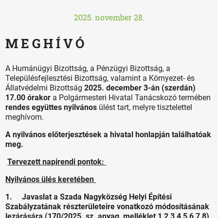
2025. november 28.
M E G H Í V Ó
A Humánügyi Bizottság, a Pénzügyi Bizottság, a
Településfejlesztési Bizottság, valamint a Környezet- és
Állatvédelmi Bizottság
2025. december 3-án (szerdán)
17.00 órakor
a Polgármesteri Hivatal Tanácskozó termében
rendes együttes nyilvános
ülést tart, melyre tisztelettel
meghívom.
A nyilvános előterjesztések a hivatal honlapján találhatóak
meg.
Tervezett napirendi pontok:
Nyilvános ülés keretében
1. Javaslat a Szada Nagyközség Helyi Építési
Szabályzatának részterületeire vonatkozó módosításának
lezárására (
170/2025. sz. anyag,
melléklet 1
,
2
,
3
,
4
,
5
,
6
,
7
,
8
)