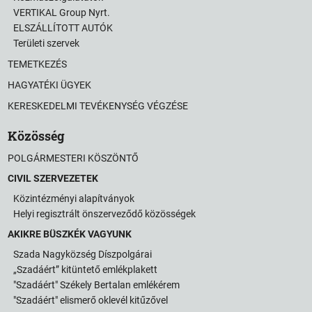
VERTIKAL Group Nyrt.
ELSZÁLLÍTOTT AUTÓK
Területi szervek
TEMETKEZÉS
HAGYATÉKI ÜGYEK
KERESKEDELMI TEVÉKENYSÉG VÉGZÉSE
Közösség
POLGÁRMESTERI KÖSZÖNTŐ
CIVIL SZERVEZETEK
Közintézményi alapítványok
Helyi regisztrált önszerveződő közösségek
AKIKRE BÜSZKÉK VAGYUNK
Szada Nagyközség Díszpolgárai
„Szadáért” kitüntető emlékplakett
"Szadáért" Székely Bertalan emlékérem
"Szadáért" elismerő oklevél kitűzővel