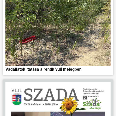
Vadállatok itatása a rendkívüli melegben