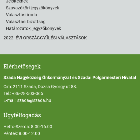
Jelölteknek
Szavazóköri jegyzőkönyvek
Választási iroda
Választási bizottság
Határozatok, jegyzőkönyvek
2022. ÉVI ORSZÁGGYŰLÉSI VÁLASZTÁSOK
Elérhetőségek
Szada Nagyközség Önkormányzat és Szadai Polgármesteri Hivatal
Cím: 2111 Szada, Dózsa György út 88.
Tel.:
+36-28-503-065
E-mail:
szada@szada.hu
Ügyfélfogadás
Hétfő-Szerda: 8.00-16.00
Péntek: 8.00-12.00