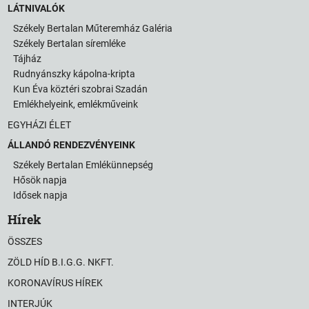
LÁTNIVALÓK
Székely Bertalan Műteremház Galéria
Székely Bertalan síremléke
Tájház
Rudnyánszky kápolna-kripta
Kun Éva köztéri szobrai Szadán
Emlékhelyeink, emlékműveink
EGYHÁZI ÉLET
ÁLLANDÓ RENDEZVÉNYEINK
Székely Bertalan Emlékünnepség
Hősök napja
Idősek napja
Hírek
ÖSSZES
ZÖLD HÍD B.I.G.G. NKFT.
KORONAVÍRUS HÍREK
INTERJÚK