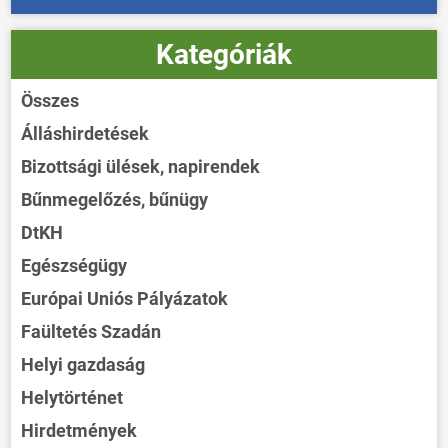
Kategóriák
Összes
Álláshirdetések
Bizottsági ülések, napirendek
Bűnmegelőzés, bűnügy
DtKH
Egészségügy
Európai Uniós Pályázatok
Faültetés Szadán
Helyi gazdaság
Helytörténet
Hirdetmények