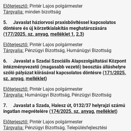
Előterjesztő:
Pintér Lajos polgármester
Tárgyalja:
minden bizottság
5. Javaslat háziorvosi praxisbővítéssel kapcsolatos
döntésre és új körzetkialakítás meghatározására
(
177/2025. sz. anyag
,
melléklet 1
,
2
,
3
)
Előterjesztő:
Pintér Lajos polgármester
Tárgyalja:
Pénzügyi Bizottság, Humánügyi Bizottság
6. Javaslat a Szadai Szociális Alapszolgáltatási Központ
intézményvezető (magasabb vezető) beosztás álláshelyre
szóló pályázat kiírásával kapcsolatos döntésre (
171/2025.
sz. anyag
,
melléklet
)
Előterjesztő:
Pintér Lajos polgármester
Tárgyalja:
Humánügyi Bizottság, Pénzügyi Bizottság
7. Javaslat a Szada, Halesz út, 0132/37 helyrajzi számú
ingatlan megvételére (
174/2025. sz. anyag
,
melléklet
)
Előterjesztő:
Pintér Lajos polgármester
Tárgyalja:
Pénzügyi Bizottság, Településfejlesztési