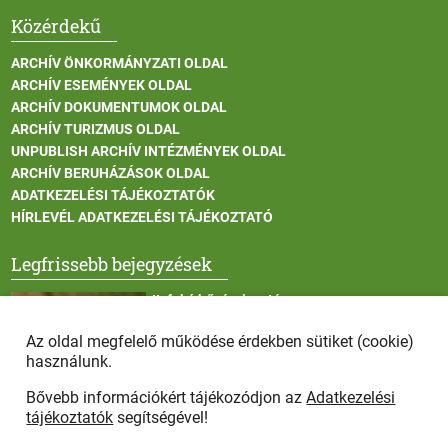
Közérdekű
ARCHÍV ÖNKORMÁNYZATI OLDAL
ARCHÍV ESEMÉNYEK OLDAL
ARCHÍV DOKUMENTUMOK OLDAL
ARCHÍV TURIZMUS OLDAL
UNPUBLISH ARCHÍV INTÉZMÉNYEK OLDAL
ARCHÍV BERUHÁZÁSOK OLDAL
ADATKEZELÉSI TÁJÉKOZTATÓK
HÍRLEVÉL ADATKEZELÉSI TÁJÉKOZTATÓ
Legfrissebb bejegyzések
II. fokú hőségriasztás
Az oldal megfelelő működése érdekben sütiket (cookie)
használunk.
Bővebb információkért tájékozódjon az
Adatkezelési
Vadállatok itatása a rendkívüli melegben
tájékoztatók
segítségével!