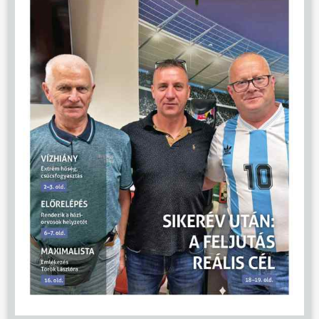
ÖNKORMÁNYZAT
ÜGYINTÉZÉS
KÖZÖSSÉG
HÍREK
VÁLASZTÁSOK