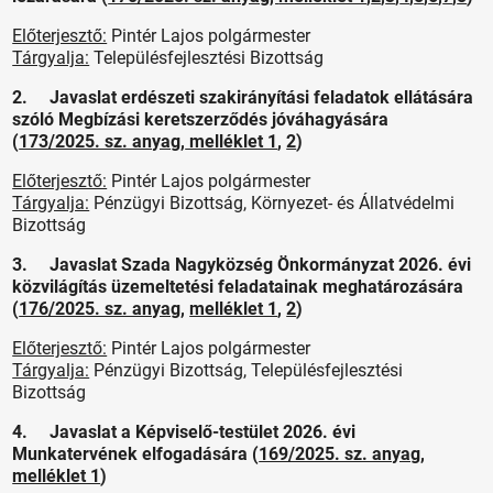
Előterjesztő:
Pintér Lajos polgármester
Tárgyalja:
Településfejlesztési Bizottság
2. Javaslat erdészeti szakirányítási feladatok ellátására
szóló Megbízási keretszerződés jóváhagyására
(
173/2025. sz. anyag
,
melléklet 1
,
2
)
Előterjesztő:
Pintér Lajos polgármester
Tárgyalja:
Pénzügyi Bizottság, Környezet- és Állatvédelmi
Bizottság
3. Javaslat Szada Nagyközség Önkormányzat 2026. évi
közvilágítás üzemeltetési feladatainak meghatározására
(
176/2025. sz. anyag
,
melléklet 1
,
2
)
Előterjesztő:
Pintér Lajos polgármester
Tárgyalja:
Pénzügyi Bizottság, Településfejlesztési
Bizottság
4. Javaslat a Képviselő-testület 2026. évi
Munkatervének elfogadására (
169/2025. sz. anyag
,
melléklet 1
)