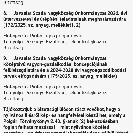
Bizottság
8. Javaslat Szada Nagyközség Önkormányzat 2026. évi
útterveztetési és útépítési feladatainak meghatározására
(
172/2025. sz. anyag
,
melléklet1
,
2
)
Előterjesztő:
Pintér Lajos polgármester
Tárgyalja:
Pénzügyi Bizottság, Településfejlesztési
Bizottság
9. Javaslat Szada Nagyközség Önkormányzat
középtávú vagyon-gazdálkodási koncepciójának
felülvizsgálatára és a 2024-2028 évi vagyongazdálkodási
tervek elfogadására (
175/2025. sz. anyag
,
melléklet
)
Előterjesztő:
Pintér Lajos polgármester
Tárgyalja:
Pénzügyi Bizottság, Településfejlesztési
Bizottság
Tájékoztatjuk a bizottsági ülésen részt vevőket, hogy a
nyilvános ülésről kép- és hangfelvétel készülhet, amely a
Polgári Törvénykönyv 2:48. §-ának (2) bekezdésében
foglalt felhatalmazással – mint nyilvános közéleti