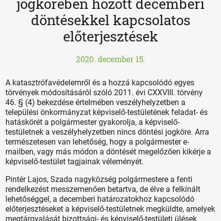
jogkörében hozott decemberi
döntésekkel kapcsolatos
előterjesztések
2020. december 15.
A katasztrófavédelemről és a hozzá kapcsolódó egyes
törvények módosításáról szóló 2011. évi CXXVIII. törvény
46. § (4) bekezdése értelmében veszélyhelyzetben a
települési önkormányzat képviselő-testületének feladat- és
hatáskörét a polgármester gyakorolja, a képviselő-
testületnek a veszélyhelyzetben nincs döntési jogköre. Arra
természetesen van lehetőség, hogy a polgármester e-
mailben, vagy más módon a döntését megelőzően kikérje a
képviselő-testület tagjainak véleményét.
Pintér Lajos, Szada nagyközség polgármestere a fenti
rendelkezést messzemenően betartva, de élve a felkínált
lehetőséggel, a decemberi határozatokhoz kapcsolódó
előterjesztéseket a képviselő-testületnek megküldte, amelyek
megtárgyalását bizottsági- és képviselő-testületi ülések