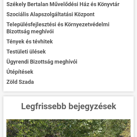
Székely Bertalan Művelődési Ház és Könyvtár
Szociális Alapszolgáltatási Központ
Településfejlesztési és Környezetvédelmi
Bizottság meghívói
Tények és tévhitek
Testületi ülések
Ügyrendi Bizottság meghívói
Útépítések
Zöld Szada
Legfrissebb bejegyzések