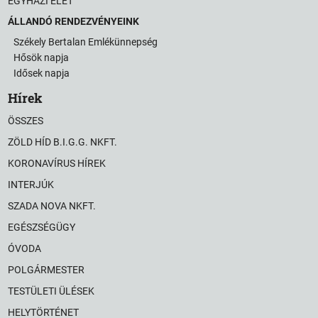
EGYHÁZI ÉLET
ÁLLANDÓ RENDEZVÉNYEINK
Székely Bertalan Emlékünnepség
Hősök napja
Idősek napja
Hírek
ÖSSZES
ZÖLD HÍD B.I.G.G. NKFT.
KORONAVÍRUS HÍREK
INTERJÚK
SZADA NOVA NKFT.
EGÉSZSÉGÜGY
ÓVODA
POLGÁRMESTER
TESTÜLETI ÜLÉSEK
HELYTÖRTÉNET