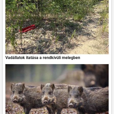
Vadállatok itatása a rendkívüli melegben