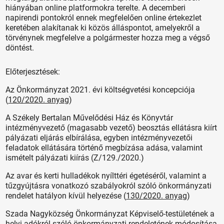
hiányában online platformokra terelte. A decemberi
napirendi pontokról ennek megfelelően online értekezlet
keretében alakítanak ki közös álláspontot, amelyekről a
törvénynek megfelelve a polgármester hozza meg a végső
döntést.
Előterjesztések:
Az Önkormányzat 2021. évi költségvetési koncepciója
(
120/2020. anyag
)
A Székely Bertalan Művelődési Ház és Könyvtár
intézményvezető (magasabb vezető) beosztás ellátásra kiírt
pályázati eljárás elbírálása, egyben intézményvezetői
feladatok ellátására történő megbízása adása, valamint
ismételt pályázati kiírás (Z/129./2020.)
Az avar és kerti hulladékok nyílttéri égetéséről, valamint a
tűzgyújtásra vonatkozó szabályokról szóló önkormányzati
rendelet hatályon kívül helyezése (
130/2020. anyag
)
Szada Nagyközség Önkormányzat Képviselő-testületének a
helyi adókról szóló önkormányzati rendeletének módosítása