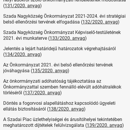
(
131/2020. anyag
)
Szada Nagyközség Önkormányzat 2021-2024. évi stratégiai
belső ellenőrzési tervének elfogadása (
132/2020. anyag
)
Szada Nagyközség Önkormányzat Képviselő-testületének
2021. évi munkaterve
(
133/2020. anyag
)
Jelentés a lejárt határidejű határozatok végrehajtásáról
(
134/2020. anyag
)
Az Önkormányzat 2021. évi belső ellenőrzési tervének
jóváhagyása (
135/2020. anyag
)
Az önkormányzati adóhatóság tájékoztatása az
Önkormányzattal szemben fennálló elévült adóhátralékok
törléséről (
137/2020. anyag
)
Döntés a fogorvosi alapellátáshoz kapcsolódó ügyeleti
ellátás biztosításáról (
138/2020. anyag
)
A Szadai Piac üzlethelyiségei és árusítóhelyei tekintetében
meghatározott díjtételek felülvizsgálata
(
139/2020. anyag
)