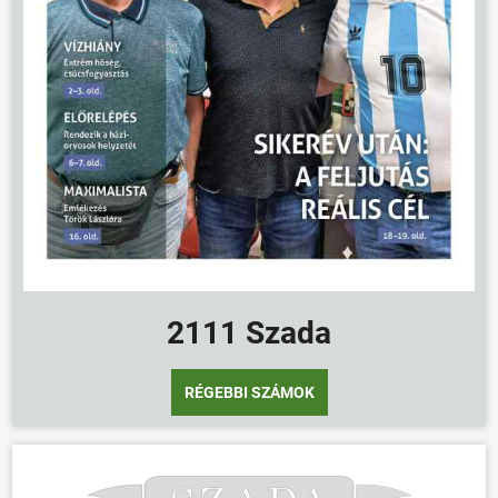
2111 Szada
ÖNKORMÁNYZAT
RÉGEBBI SZÁMOK
ÜGYINTÉZÉS
KÖZÖSSÉG