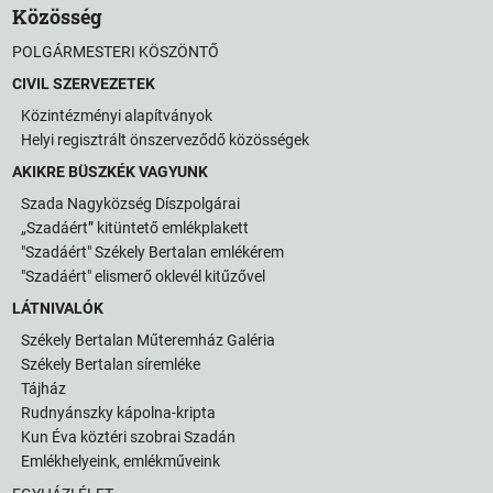
Közösség
POLGÁRMESTERI KÖSZÖNTŐ
CIVIL SZERVEZETEK
Közintézményi alapítványok
Helyi regisztrált önszerveződő közösségek
AKIKRE BÜSZKÉK VAGYUNK
Szada Nagyközség Díszpolgárai
„Szadáért” kitüntető emlékplakett
"Szadáért" Székely Bertalan emlékérem
"Szadáért" elismerő oklevél kitűzővel
LÁTNIVALÓK
Székely Bertalan Műteremház Galéria
Székely Bertalan síremléke
Tájház
Rudnyánszky kápolna-kripta
Kun Éva köztéri szobrai Szadán
Emlékhelyeink, emlékműveink