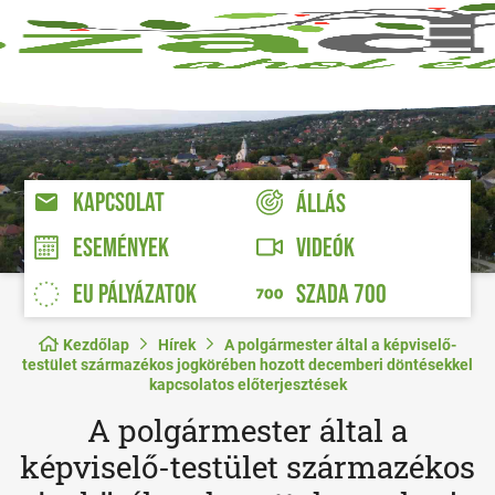
KAPCSOLAT
ÁLLÁS
VIDEÓK
ESEMÉNYEK
EU PÁLYÁZATOK
SZADA 700
Kezdőlap
Hírek
A polgármester által a képviselő-
testület származékos jogkörében hozott decemberi döntésekkel
kapcsolatos előterjesztések
A polgármester által a
képviselő-testület származékos