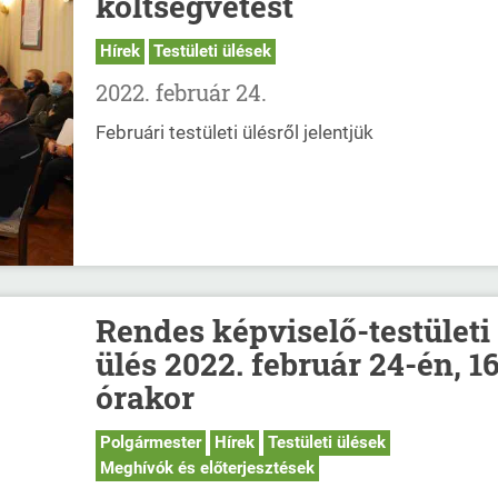
költségvetést
Hírek
Testületi ülések
2022. február 24.
Februári testületi ülésről jelentjük
Rendes képviselő-testületi
ülés 2022. február 24-én, 1
órakor
Polgármester
Hírek
Testületi ülések
Meghívók és előterjesztések