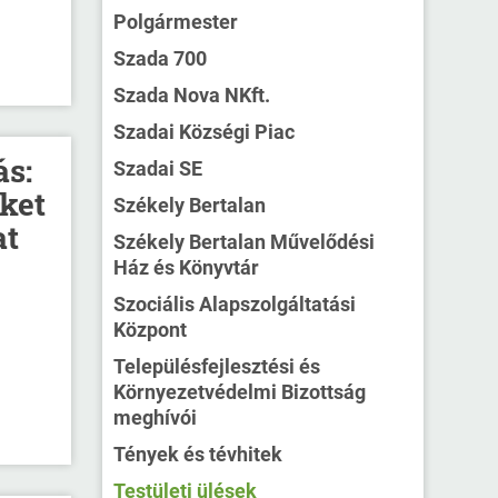
Polgármester
Szada 700
Szada Nova NKft.
Szadai Községi Piac
ás:
Szadai SE
ket
Székely Bertalan
at
Székely Bertalan Művelődési
Ház és Könyvtár
Szociális Alapszolgáltatási
Központ
Településfejlesztési és
Környezetvédelmi Bizottság
meghívói
Tények és tévhitek
Testületi ülések