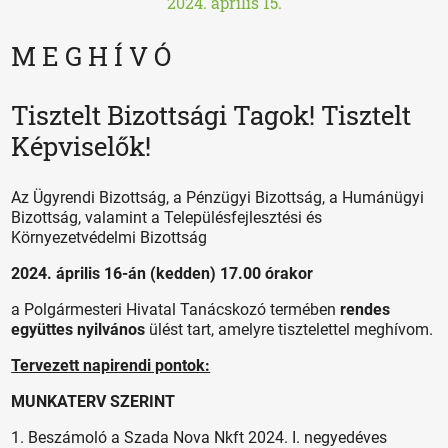
2024. április 15.
M E G H Í V Ó
Tisztelt Bizottsági Tagok! Tisztelt
Képviselők!
Az Ügyrendi Bizottság, a Pénzügyi Bizottság, a Humánügyi
Bizottság, valamint a Településfejlesztési és
Környezetvédelmi Bizottság
2024. április 16-án (kedden) 17.00 órakor
a Polgármesteri Hivatal Tanácskozó termében
rendes
együttes nyilvános
ülést tart, amelyre tisztelettel meghívom.
Tervezett napirendi pontok:
MUNKATERV SZERINT
1. Beszámoló a Szada Nova Nkft 2024. I. negyedéves