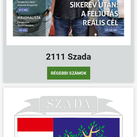
ÖNKORMÁNYZAT
ÜGYINTÉZÉS
KÖZÖSSÉG
HÍREK
2111 Szada
VÁLASZTÁSOK
RÉGEBBI SZÁMOK