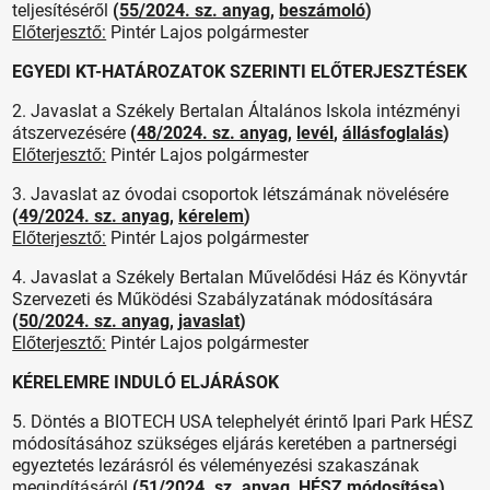
teljesítéséről
(
55/2024. sz. anyag
,
beszámoló
)
Előterjesztő:
Pintér Lajos polgármester
EGYEDI KT-HATÁROZATOK SZERINTI ELŐTERJESZTÉSEK
2. Javaslat a Székely Bertalan Általános Iskola intézményi
átszervezésére
(
48/2024. sz. anyag
,
levél
,
állásfoglalás
)
Előterjesztő:
Pintér Lajos polgármester
3. Javaslat az óvodai csoportok létszámának növelésére
(
49/2024. sz. anyag
,
kérelem
)
Előterjesztő:
Pintér Lajos polgármester
4. Javaslat a Székely Bertalan Művelődési Ház és Könyvtár
Szervezeti és Működési Szabályzatának módosítására
(
50/2024. sz. anyag
,
javaslat
)
Előterjesztő:
Pintér Lajos polgármester
KÉRELEMRE INDULÓ ELJÁRÁSOK
5. Döntés a BIOTECH USA telephelyét érintő Ipari Park HÉSZ
módosításához szükséges eljárás keretében a partnerségi
egyeztetés lezárásról és véleményezési szakaszának
megindításáról
(
51/2024. sz. anyag
,
HÉSZ módosítása
)