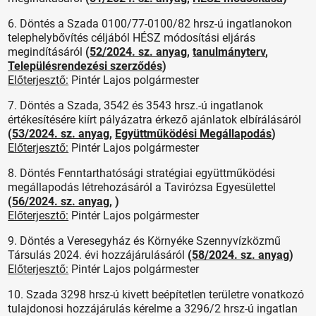
6. Döntés a Szada 0100/77-0100/82 hrsz-ú ingatlanokon
telephelybővítés céljából HÉSZ módosítási eljárás
megindításáról
(
52/2024. sz. anyag
,
tanulmányterv
,
Településrendezési szerződés
)
Előterjesztő:
Pintér Lajos polgármester
7. Döntés a Szada, 3542 és 3543 hrsz.-ú ingatlanok
értékesítésére kiírt pályázatra érkező ajánlatok elbírálásáról
(
53/2024. sz. anyag
,
Együttműködési Megállapodás
)
Előterjesztő:
Pintér Lajos polgármester
8. Döntés Fenntarthatósági stratégiai együttműködési
megállapodás létrehozásáról a Tavirózsa Egyesülettel
(
56/2024. sz. anyag
, )
Előterjesztő:
Pintér Lajos polgármester
9. Döntés a Veresegyház és Környéke Szennyvízközmű
Társulás 2024. évi hozzájárulásáról
(
58/2024. sz. anyag
)
Előterjesztő:
Pintér Lajos polgármester
10. Szada 3298 hrsz-ú kivett beépítetlen területre vonatkozó
tulajdonosi hozzájárulás kérelme a 3296/2 hrsz-ú ingatlan