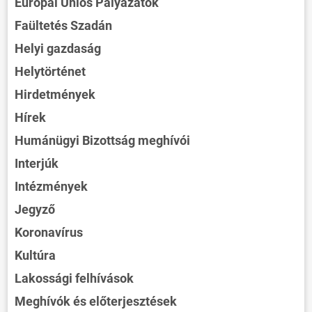
Európai Uniós Pályázatok
Faültetés Szadán
Helyi gazdaság
Helytörténet
Hirdetmények
Hírek
Humánügyi Bizottság meghívói
Interjúk
Intézmények
Jegyző
Koronavírus
Kultúra
Lakossági felhívások
Meghívók és előterjesztések