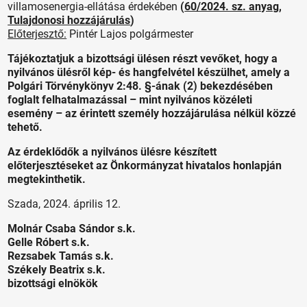
villamosenergia-ellátása érdekében
(
60/2024. sz. anyag
,
Tulajdonosi hozzájárulás
)
Előterjesztő:
Pintér Lajos polgármester
Tájékoztatjuk a bizottsági ülésen részt vevőket, hogy a
nyilvános ülésről kép- és hangfelvétel készülhet, amely a
Polgári Törvénykönyv 2:48. §-ának (2) bekezdésében
foglalt felhatalmazással – mint nyilvános közéleti
esemény – az érintett személy hozzájárulása nélkül közzé
tehető.
Az érdeklődők a nyilvános ülésre készített
előterjesztéseket az Önkormányzat hivatalos honlapján
megtekinthetik.
Szada, 2024. április 12.
Molnár Csaba Sándor s.k.
Gelle Róbert s.k.
Rezsabek Tamás s.k.
Székely Beatrix s.k.
bizottsági elnökök