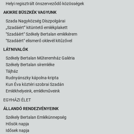
Helyi regisztrált önszerveződő közösségek
AKIKRE BÜSZKÉK VAGYUNK
Szada Nagyközség Díszpolgárai
„Szadáért” kitüntető emlékplakett
"Szadáért" Székely Bertalan emlékérem
"Szadáért" elismerő oklevél kitűzővel
LÁTNIVALÓK
Székely Bertalan Műteremház Galéria
Székely Bertalan síremléke
Tájház
Rudnyánszky kápolna-kripta
Kun Éva köztéri szobrai Szadán
Emlékhelyeink, emlékműveink
EGYHÁZI ÉLET
ÁLLANDÓ RENDEZVÉNYEINK
Székely Bertalan Emlékünnepség
Hősök napja
Idősek napja