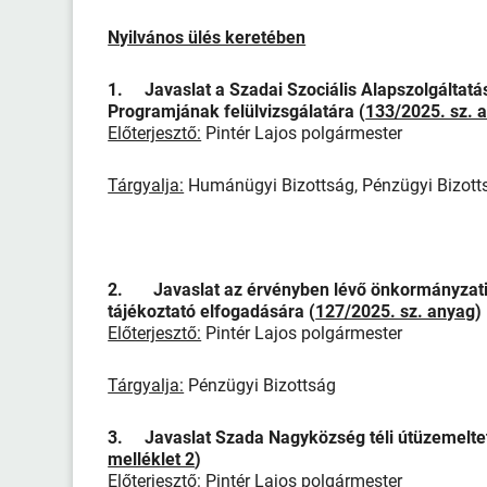
Nyilvános ülés keretében
1. Javaslat a Szadai Szociális Alapszolgáltat
Programjának felülvizsgálatára
(
133/2025. sz. 
Előterjesztő:
Pintér Lajos polgármester
Tárgyalja:
Humánügyi Bizottság, Pénzügyi Bizott
2. Javaslat az érvényben lévő önkormányzati és
tájékoztató elfogadására (
127/2025. sz. anyag
)
Előterjesztő:
Pintér Lajos polgármester
Tárgyalja:
Pénzügyi Bizottság
3. Javaslat Szada Nagyközség téli útüzemelteté
melléklet 2
)
Előterjesztő:
Pintér Lajos polgármester