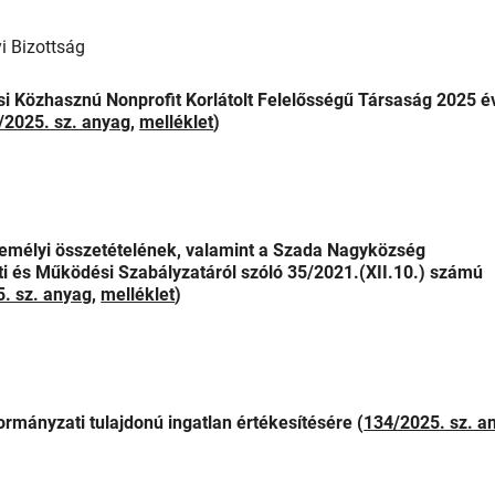
yi Bizottság
Közhasznú Nonprofit Korlátolt Felelősségű Társaság 2025 évi
/2025. sz. anyag
,
melléklet
)
zemélyi összetételének, valamint a Szada Nagyközség
i és Működési Szabályzatáról szóló 35/2021.(XII.10.) számú
. sz. anyag
,
melléklet
)
mányzati tulajdonú ingatlan értékesítésére (
134/2025. sz. a