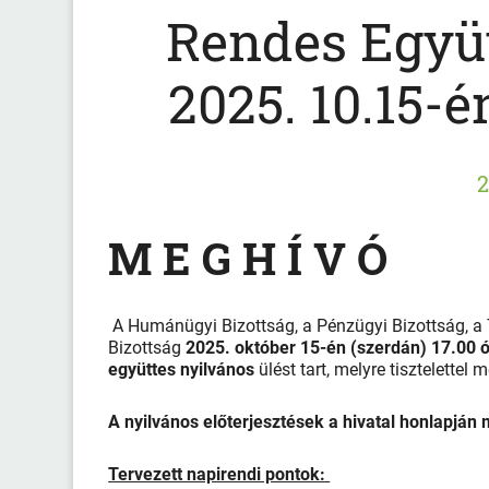
Rendes Együt
2025. 10.15-é
2
M E G H Í V Ó
A Humánügyi Bizottság, a Pénzügyi Bizottság, a T
Bizottság
2025. október 15-én (szerdán) 17.00 
együttes nyilvános
ülést tart, melyre tisztelettel
A nyilvános előterjesztések a hivatal honlapján
Tervezett napirendi pontok: