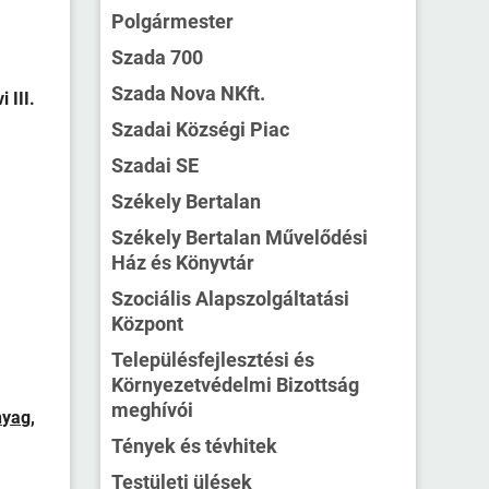
Polgármester
Szada 700
Szada Nova NKft.
 III.
Szadai Községi Piac
Szadai SE
Székely Bertalan
Székely Bertalan Művelődési
Ház és Könyvtár
Szociális Alapszolgáltatási
Központ
Településfejlesztési és
Környezetvédelmi Bizottság
meghívói
nyag
,
Tények és tévhitek
Testületi ülések