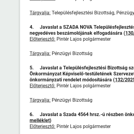
Tárgyalja:
Településfejlesztési Bizottság, Pénzüg
4. Javaslat a SZADA NOVA Településfejlesztési 
negyedéves beszámolójának elfogadására (
130
Előterjesztő:
Pintér Lajos polgármester
Tárgyalja:
Pénzügyi Bizottság
5. Javaslat a Településfejlesztési Bizottság s
Önkormányzat Képviselő-testületének Szervezet
önkormányzati rendelet módosítására (
132/2025
Előterjesztő:
Pintér Lajos polgármester
Tárgyalja:
Pénzügyi Bizottság
6. Javaslat a Szada 4564 hrsz.-ú részben önkor
melléklet
)
Előterjesztő:
Pintér Lajos polgármester