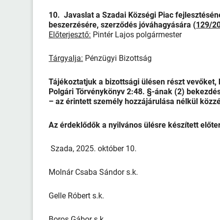
10. Javaslat a Szadai Községi Piac fejlesztésén
beszerzésére, szerződés jóváhagyására (
129/20
Előterjesztő:
Pintér Lajos polgármester
Tárgyalja:
Pénzügyi Bizottság
Tájékoztatjuk a bizottsági ülésen részt vevőket,
Polgári Törvénykönyv 2:48. §-ának (2) bekezdés
– az érintett személy hozzájárulása nélkül közzé
Az érdeklődők a nyilvános ülésre készített előt
Szada, 2025. október 10.
Molnár Csaba Sándor s.k.
Gelle Róbert s.k.
Boros Gábor s.k.