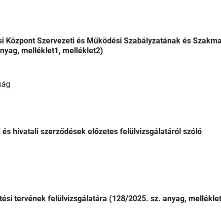
ási Központ Szervezeti és Működési Szabályzatának és Szakma
anyag,
melléklet
1,
melléklet2
)
ság
 hivatali szerződések előzetes felülvizsgálatáról szóló
si tervének felülvizsgálatára (
128/2025. sz. anyag
,
melléklet