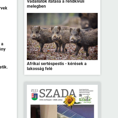
Vadállatok itatása a rendkívüli
melegben
rvek
 a
ény
Afrikai sertéspestis - kérések a
etik.
lakosság felé