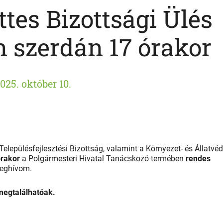
tes Bizottsági Ülés
n szerdán 17 órakor
025. október 10.
elepülésfejlesztési Bizottság, valamint a Környezet- és Állatvé
órakor
a Polgármesteri Hivatal Tanácskozó termében
rendes
 meghívom.
 megtalálhatóak.