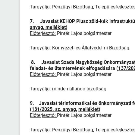
Tárgyalja:
Pénzügyi Bizottság, Településfejlesztés
7. Javaslat KEHOP Plusz zöld-kék infrastruktúr
anyag
,
melléklet
)
Előterjesztő:
Pintér Lajos polgármester
Tárgyalja:
Környezet- és Állatvédelmi Bizottság
8. Javaslat Szada Nagyközség Önkormányzat 
feladat- és ütemtervének elfogadására (
137/202
Előterjesztő:
Pintér Lajos polgármester
Tárgyalja:
minden állandó bizottság
9. Javaslat térinformatikai és önkormányzati fe
(
131/2025. sz. anyag
,
melléklet
)
Előterjesztő:
Pintér Lajos polgármester
Tárgyalja:
Pénzügyi Bizottság, Településfejleszté