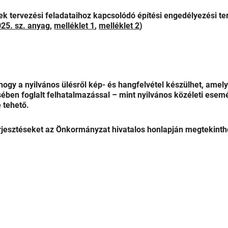
ek tervezési feladataihoz kapcsolódó építési engedélyezési te
25. sz. anyag
,
melléklet 1
,
melléklet 2
)
 hogy a nyilvános ülésről kép- és hangfelvétel készülhet, amely
ében foglalt felhatalmazással – mint nyilvános közéleti esem
 tehető.
erjesztéseket az Önkormányzat hivatalos honlapján megtekinth