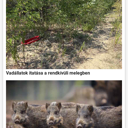
Vadállatok itatása a rendkívüli melegben