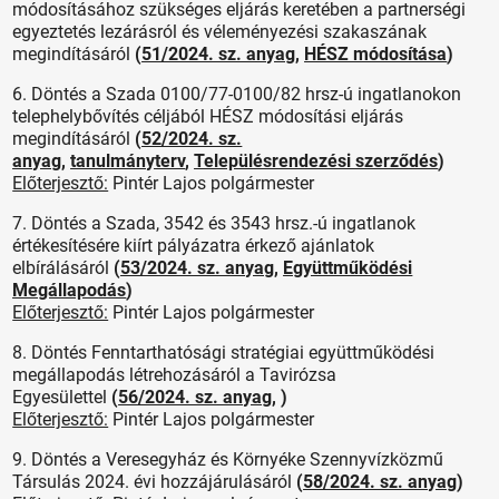
módosításához szükséges eljárás keretében a partnerségi
egyeztetés lezárásról és véleményezési szakaszának
megindításáról
(
51/2024. sz. anyag
,
HÉSZ módosítása
)
6. Döntés a Szada 0100/77-0100/82 hrsz-ú ingatlanokon
telephelybővítés céljából HÉSZ módosítási eljárás
megindításáról
(
52/2024. sz.
anyag
,
tanulmányterv
,
Településrendezési szerződés
)
Előterjesztő:
Pintér Lajos polgármester
7. Döntés a Szada, 3542 és 3543 hrsz.-ú ingatlanok
értékesítésére kiírt pályázatra érkező ajánlatok
elbírálásáról
(
53/2024. sz. anyag
,
Együttműködési
Megállapodás
)
Előterjesztő:
Pintér Lajos polgármester
8. Döntés Fenntarthatósági stratégiai együttműködési
megállapodás létrehozásáról a Tavirózsa
Egyesülettel
(
56/2024. sz. anyag
, )
Előterjesztő:
Pintér Lajos polgármester
9. Döntés a Veresegyház és Környéke Szennyvízközmű
Társulás 2024. évi hozzájárulásáról
(
58/2024. sz. anyag
)