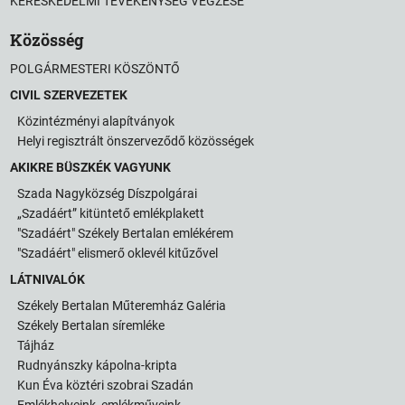
KERESKEDELMI TEVÉKENYSÉG VÉGZÉSE
Közösség
POLGÁRMESTERI KÖSZÖNTŐ
CIVIL SZERVEZETEK
Közintézményi alapítványok
Helyi regisztrált önszerveződő közösségek
AKIKRE BÜSZKÉK VAGYUNK
Szada Nagyközség Díszpolgárai
„Szadáért” kitüntető emlékplakett
"Szadáért" Székely Bertalan emlékérem
"Szadáért" elismerő oklevél kitűzővel
LÁTNIVALÓK
Székely Bertalan Műteremház Galéria
Székely Bertalan síremléke
Tájház
Rudnyánszky kápolna-kripta
Kun Éva köztéri szobrai Szadán
Emlékhelyeink, emlékműveink