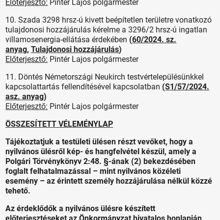
Előterjesztő:
Pintér Lajos polgármester
10. Szada 3298 hrsz-ú kivett beépítetlen területre vonatkozó
tulajdonosi hozzájárulás kérelme a 3296/2 hrsz-ú ingatlan
villamosenergia-ellátása érdekében
(
60/2024. sz.
anyag
,
Tulajdonosi hozzájárulás
)
Előterjesztő:
Pintér Lajos polgármester
11. Döntés Németországi Neukirch testvértelepülésünkkel
kapcsolattartás fellendítésével kapcsolatban
(S1/57/2024.
asz. anyag
)
Előterjesztő:
Pintér Lajos polgármester
ÖSSZESÍTETT VÉLEMÉNYLAP
Tájékoztatjuk a testületi ülésen részt vevőket, hogy a
nyilvános ülésről kép- és hangfelvétel készül, amely a
Polgári Törvénykönyv 2:48. §-ának (2) bekezdésében
foglalt felhatalmazással – mint nyilvános közéleti
esemény – az érintett személy hozzájárulása nélkül közzé
tehető.
Az érdeklődők a nyilvános ülésre készített
előterjesztéseket az Önkormányzat hivatalos honlapján