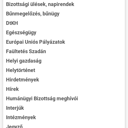
Bizottsági ülések, napirendek
Bűnmegelőzés, bűnügy
DtKH
Egészségügy
Európai Uniós Pályázatok
Faültetés Szadán
Helyi gazdaság
Helytörténet
Hirdetmények
Hírek
Humánügyi Bizottság meghívói
Interjúk
Intézmények
Jegyző