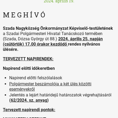
2024. április 19.
M E G H Í V Ó
Szada Nagyközség Önkormányzat Képviselő-testületének
a Szadai Polgármesteri Hivatal Tanácskozó termében
(Szada, Dózsa György út 88.)
2024. április 25. napján
(csütörtök) 17.00 órakor kezdődő
rendes nyilvános
ülésére.
TERVEZETT NAPIRENDEK:
Napirend előtti időkeretben
Napirend előtti felszólalások
Polgármester beszámolója a két ülés közötti
eseményekről
Jelentés a lejárt határidejű határozatok végrehajtásáról
(
62/2024. sz. anyag
)
Tervezett napirendi pontok: