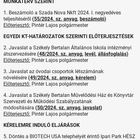
MUNKATERV SZERINT
1. Beszámoló a Szada Nova Nkft 2024. I. negyedéves
teljesítéséről
(
55/2024. sz. anyag
,
beszámoló
)
Előterjesztő:
Pintér Lajos polgármester
EGYEDI KT-HATÁROZATOK SZERINTI ELŐTERJESZTÉSEK
2. Javaslat a Székely Bertalan Általános Iskola intézményi
átszervezésére
(
48/2024. sz. anyag
,
levél
,
állásfoglalás
)
Előterjesztő:
Pintér Lajos polgármester
3. Javaslat az óvodai csoportok létszámának
növelésére
(
49/2024. sz. anyag
,
kérelem
)
Előterjesztő:
Pintér Lajos polgármester
4. Javaslat a Székely Bertalan Művelődési Ház és Könyvtár
Szervezeti és Működési Szabályzatának
módosítására
(
50/2024. sz. anyag
,
javaslat
)
Előterjesztő:
Pintér Lajos polgármester
KÉRELEMRE INDULÓ ELJÁRÁSOK
5. Döntés a BIOTECH USA telephelyét érintő Ipari Park HÉSZ