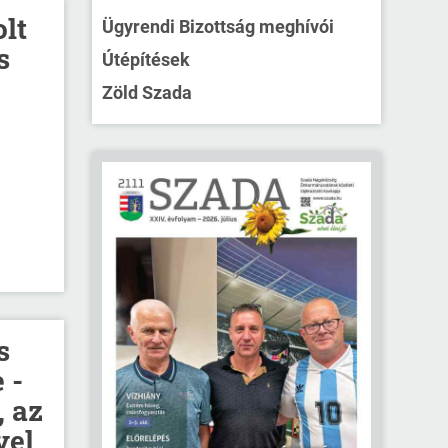
lt
Ügyrendi Bizottság meghívói
s
Útépítések
Zöld Szada
s
 -
, az
vel