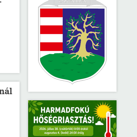
–
nál