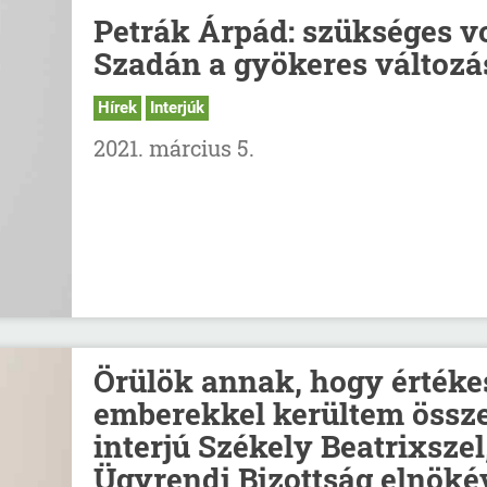
Petrák Árpád: szükséges vo
Szadán a gyökeres változá
Hírek
Interjúk
2021. március 5.
Örülök annak, hogy értéke
emberekkel kerültem össze
interjú Székely Beatrixszel
Ügyrendi Bizottság elnöké