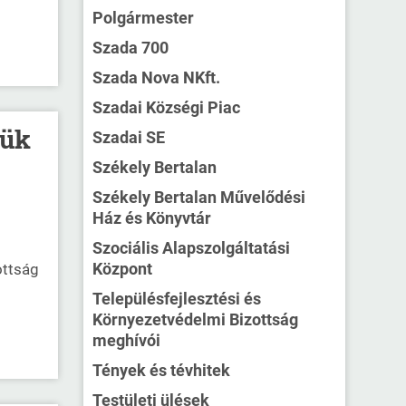
Polgármester
Szada 700
Szada Nova NKft.
Szadai Községi Piac
tük
Szadai SE
Székely Bertalan
Székely Bertalan Művelődési
Ház és Könyvtár
Szociális Alapszolgáltatási
Központ
ottság
Településfejlesztési és
Környezetvédelmi Bizottság
meghívói
Tények és tévhitek
Testületi ülések