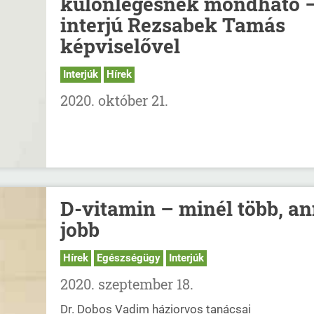
különlegesnek mondható 
interjú Rezsabek Tamás
képviselővel
Interjúk
Hírek
2020. október 21.
D-vitamin – minél több, an
jobb
Hírek
Egészségügy
Interjúk
2020. szeptember 18.
Dr. Dobos Vadim háziorvos tanácsai