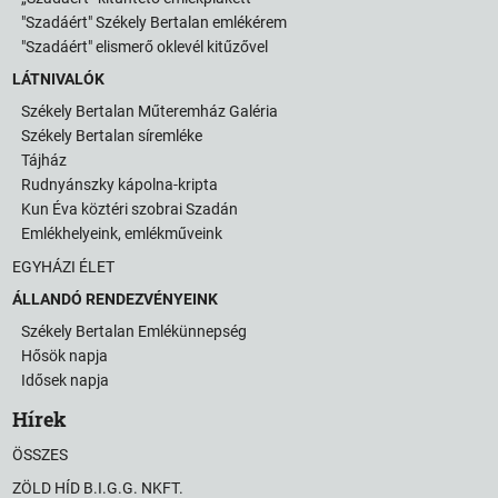
"Szadáért" Székely Bertalan emlékérem
"Szadáért" elismerő oklevél kitűzővel
LÁTNIVALÓK
Székely Bertalan Műteremház Galéria
Székely Bertalan síremléke
Tájház
Rudnyánszky kápolna-kripta
Kun Éva köztéri szobrai Szadán
Emlékhelyeink, emlékműveink
EGYHÁZI ÉLET
ÁLLANDÓ RENDEZVÉNYEINK
Székely Bertalan Emlékünnepség
Hősök napja
Idősek napja
Hírek
ÖSSZES
ZÖLD HÍD B.I.G.G. NKFT.