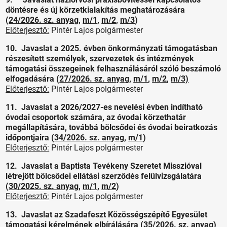
döntésre és új körzetkialakítás meghatározására
(
24/2026. sz. anyag
,
m/1
,
m/2
,
m/3
)
Előterjesztő:
Pintér Lajos polgármester
10. Javaslat a 2025. évben önkormányzati támogatásban
részesített személyek, szervezetek és intézmények
támogatási összegeinek felhasználásáról szóló beszámoló
elfogadására (
27/2026. sz. anyag
,
m/1
,
m/2
,
m/3)
Előterjesztő:
Pintér Lajos polgármester
11. Javaslat a 2026/2027-es nevelési évben indítható
óvodai csoportok számára, az óvodai körzethatár
megállapítására, továbbá bölcsődei és óvodai beiratkozás
időpontjaira (
34/2026. sz. anyag
,
m/1
)
Előterjesztő:
Pintér Lajos polgármester
12. Javaslat a Baptista Tevékeny Szeretet Misszióval
létrejött bölcsődei ellátási szerződés felülvizsgálatára
(
30/2025. sz. anyag
,
m/1
,
m/2
)
Előterjesztő:
Pintér Lajos polgármester
13. Javaslat az Szadafeszt Közösségszépítő Egyesület
támogatási kérelmének elbírálására (
35/2026. sz. anyag
)