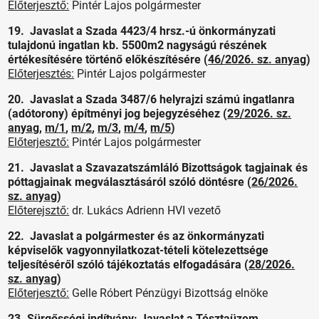
Előterjesztő:
Pintér Lajos polgármester
19. Javaslat a Szada 4423/4 hrsz.-ú önkormányzati
tulajdonú ingatlan kb. 5500m2 nagyságú részének
értékesítésére történő előkészítésére (
46/2026. sz. anyag
)
Előterjesztés:
Pintér Lajos polgármester
20. Javaslat a Szada 3487/6 helyrajzi számú ingatlanra
(adótorony) építményi jog bejegyzéséhez (
29/2026. sz.
anyag
,
m/1
,
m/2
,
m/3
,
m/4
,
m/5
)
Előterjesztő:
Pintér Lajos polgármester
21. Javaslat a Szavazatszámláló Bizottságok tagjainak és
póttagjainak megválasztásáról szóló döntésre (
26/2026.
sz. anyag
)
Előterejsztő:
dr. Lukács Adrienn HVI vezető
22. Javaslat a polgármester és az önkormányzati
képviselők vagyonnyilatkozat-tételi kötelezettsége
teljesítéséről szóló tájékoztatás elfogadására (
28/2026.
sz. anyag
)
Előterjesztő:
Gelle Róbert Pénzügyi Bizottság elnöke
23. Sürgősségi indítvány: Javaslat a Tésztaüzem