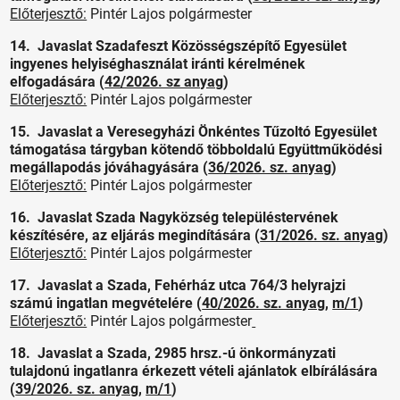
Előterjesztő:
Pintér Lajos polgármester
14. Javaslat Szadafeszt Közösségszépítő Egyesület
ingyenes helyiséghasználat iránti kérelmének
elfogadására (
42/2026. sz anyag
)
Előterjesztő:
Pintér Lajos polgármester
15. Javaslat a Veresegyházi Önkéntes Tűzoltó Egyesület
támogatása tárgyban kötendő többoldalú Együttműködési
megállapodás jóváhagyására (
36/2026. sz. anyag
)
Előterjesztő:
Pintér Lajos polgármester
16. Javaslat Szada Nagyközség településtervének
készítésére, az eljárás megindítására (
31/2026. sz. anyag
)
Előterjesztő:
Pintér Lajos polgármester
17. Javaslat a Szada, Fehérház utca 764/3 helyrajzi
számú ingatlan megvételére (
40/2026. sz. anyag
,
m/1
)
Előterjesztő:
Pintér Lajos polgármester
18. Javaslat a Szada, 2985 hrsz.-ú önkormányzati
tulajdonú ingatlanra érkezett vételi ajánlatok elbírálására
(
39/2026. sz. anyag
,
m/1
)