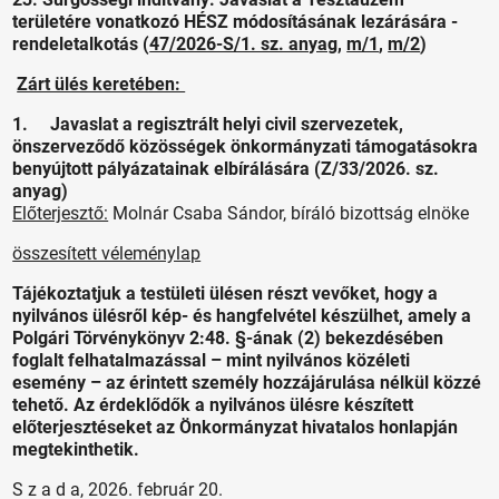
területére vonatkozó HÉSZ módosításának lezárására -
rendeletalkotás (
47/2026-S/1. sz. anyag
,
m/1
,
m/2
)
Zárt ülés keretében:
1. Javaslat a regisztrált helyi civil szervezetek,
önszerveződő közösségek önkormányzati támogatásokra
benyújtott pályázatainak elbírálására (Z/33/2026. sz.
anyag)
Előterjesztő:
Molnár Csaba Sándor, bíráló bizottság elnöke
összesített véleménylap
Tájékoztatjuk a testületi ülésen részt vevőket, hogy a
nyilvános ülésről kép- és hangfelvétel készülhet, amely a
Polgári Törvénykönyv 2:48. §-ának (2) bekezdésében
foglalt felhatalmazással – mint nyilvános közéleti
esemény – az érintett személy hozzájárulása nélkül közzé
tehető. Az érdeklődők a nyilvános ülésre készített
előterjesztéseket az Önkormányzat hivatalos honlapján
megtekinthetik.
S z a d a, 2026. február 20.