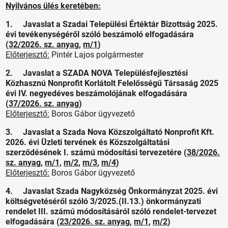
Nyilvános ülés keretében:
1. Javaslat a Szadai Települési Értéktár Bizottság 2025.
évi tevékenységéről szóló beszámoló elfogadására
(
32/2026. sz. anyag
,
m/1
)
Előterjesztő:
Pintér Lajos polgármester
2. Javaslat a SZADA NOVA Településfejlesztési
Közhasznú Nonprofit Korlátolt Felelősségű Társaság 2025
évi IV. negyedéves beszámolójának elfogadására
(
37/2026. sz. anyag
)
Előterjesztő:
Boros Gábor ügyvezető
3. Javaslat a Szada Nova Közszolgáltató Nonprofit Kft.
2026. évi Üzleti tervének és Közszolgáltatási
szerződésének I. számú módosítási tervezetére (
38/2026.
sz. anyag
,
m/1,
m/2
,
m/3
,
m/4
)
Előterjesztő:
Boros Gábor ügyvezető
4. Javaslat Szada Nagyközség Önkormányzat 2025. évi
költségvetéséről szóló 3/2025.(II.13.) önkormányzati
rendelet III. számú módosításáról szóló rendelet-tervezet
elfogadására (
23/2026. sz. anyag
,
m/1
,
m/2
)