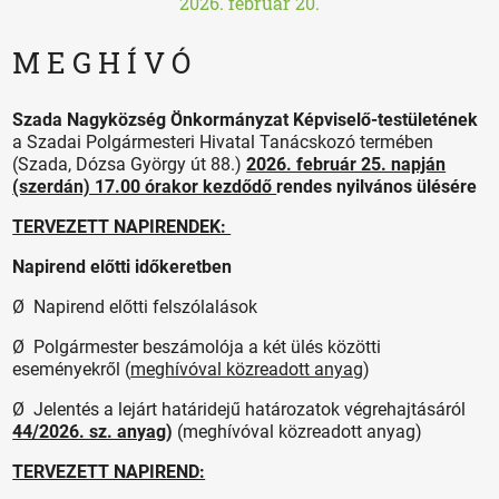
2026. február 20.
M E G H Í V Ó
Szada Nagyközség Önkormányzat Képviselő-testületének
a Szadai Polgármesteri Hivatal Tanácskozó termében
(Szada, Dózsa György út 88.)
2026. február 25. napján
(szerdán) 17.00 órakor kezdődő
rendes nyilvános ülésére
TERVEZETT NAPIRENDEK:
Napirend előtti időkeretben
Ø Napirend előtti felszólalások
Ø Polgármester beszámolója a két ülés közötti
eseményekről (
meghívóval közreadott anyag
)
Ø Jelentés a lejárt határidejű határozatok végrehajtásáról
44/2026. sz. anyag
)
(meghívóval közreadott anyag)
TERVEZETT NAPIREND: