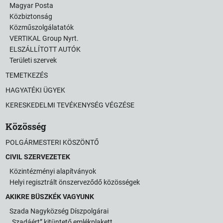
Magyar Posta
Közbiztonság
Közműszolgálatatók
VERTIKAL Group Nyrt.
ELSZÁLLÍTOTT AUTÓK
Területi szervek
TEMETKEZÉS
HAGYATÉKI ÜGYEK
KERESKEDELMI TEVÉKENYSÉG VÉGZÉSE
Közösség
POLGÁRMESTERI KÖSZÖNTŐ
CIVIL SZERVEZETEK
Közintézményi alapítványok
Helyi regisztrált önszerveződő közösségek
AKIKRE BÜSZKÉK VAGYUNK
Szada Nagyközség Díszpolgárai
„Szadáért” kitüntető emlékplakett