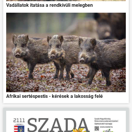
Vadállatok itatása a rendkívüli melegben
ÖNKORMÁNYZAT
ÜGYINTÉZÉS
KÖZÖSSÉG
HÍREK
VÁLASZTÁSOK
Afrikai sertéspestis - kérések a lakosság felé